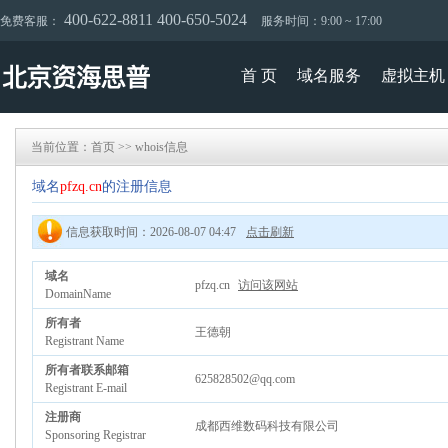
400-622-8811 400-650-5024
免费客服：
服务时间：9:00 ~ 17:00
首 页
域名服务
虚拟主机
当前位置：
首页
>>
whois信息
域名
pfzq.cn
的注册信息
信息获取时间：2026-08-07 04:47
点击刷新
域名
pfzq.cn
访问该网站
DomainName
所有者
王德朝
Registrant Name
所有者联系邮箱
625828502@qq.com
Registrant E-mail
注册商
成都西维数码科技有限公司
Sponsoring Registrar