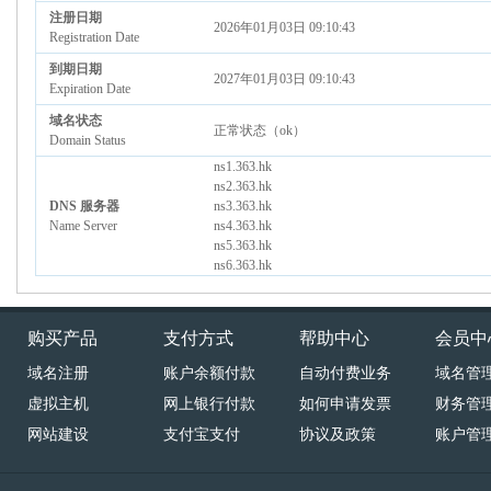
注册日期
2026年01月03日 09:10:43
Registration Date
到期日期
2027年01月03日 09:10:43
Expiration Date
域名状态
正常状态（ok）
Domain Status
ns1.363.hk
ns2.363.hk
DNS 服务器
ns3.363.hk
Name Server
ns4.363.hk
ns5.363.hk
ns6.363.hk
购买产品
支付方式
帮助中心
会员中
域名注册
账户余额付款
自动付费业务
域名管
虚拟主机
网上银行付款
如何申请发票
财务管
网站建设
支付宝支付
协议及政策
账户管